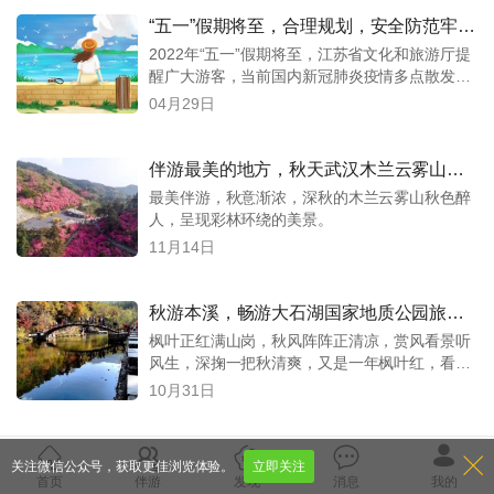
“五一”假期将至，合理规划，安全防范牢记
心中
2022年“五一”假期将至，江苏省文化和旅游厅提
醒广大游客，当前国内新冠肺炎疫情多点散发，
疫情防
04月29日
伴游最美的地方，秋天武汉木兰云雾山彩
林环绕
最美伴游，秋意渐浓，深秋的木兰云雾山秋色醉
人，呈现彩林环绕的美景。
11月14日
秋游本溪，畅游大石湖国家地质公园旅游
攻略
枫叶正红满山岗，秋风阵阵正清凉，赏风看景听
风生，深掬一把秋清爽，又是一年枫叶红，看本
溪万山红遍。
10月31日
【白水寨风景名胜区】千万不要来白水
关注微信公众号，获取更佳浏览体验。
立即关注
寨，我怕你会爱上这里的瀑
首页
伴游
发现
消息
我的
你一定要来白水寨，这里有白水绿道 白水绿道全