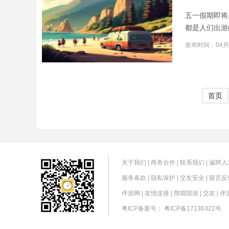
五一假期即将
都是人们出游
发布时间：04月
首页
关于我们
|
商务合作
|
联系我们
|
诚聘人
服务条款
|
隐私保护
|
交友安全
|
留言反
伴游网
|
友情连接
|
熊猫陪游
|
交友
|
伴
粤ICP备案号：
粤ICP备17136322号