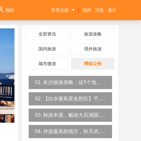
我的
登录注册
我的
消息
退出
|
全部资讯
旅游攻略
国内旅游
境外旅游
城市微游
网站公告
01. 长沙旅游攻略：这5个地方一定要去！
02. 【白水寨风景名胜区】千万不要来白水寨，我怕你会爱上这里的瀑
03. 秋游本溪，畅游大石湖国家地质公园旅游攻略
04. 伴游最美的地方，秋天武汉木兰云雾山彩林环绕