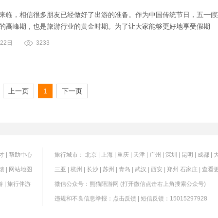
来临，相信很多朋友已经做好了出游的准备。作为中国传统节日，五一假
的高峰期，也是旅游行业的黄金时期。为了让大家能够更好地享受假期
22日
3233
上一页
1
下一页
才
|
帮助中心
旅行城市：
北京
|
上海
|
重庆
|
天津
|
广州
|
深圳
|
昆明
|
成都
|
馈
|
网站地图
三亚
|
杭州
|
长沙
|
苏州
|
青岛
|
武汉
|
西安
|
郑州
石家庄
|
查看
游
|
旅行伴游
微信公众号：熊猫陪游网 (打开微信点击右上角搜索公众号)
违规和不良信息举报：
点击反馈
| 短信反馈：15015297928