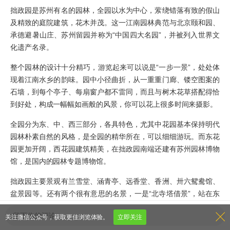
拙政园是苏州有名的园林，全园以水为中心，萦绕错落有致的假山
及精致的庭院建筑，花木并茂。这一江南园林典范与北京颐和园、
承德避暑山庄、苏州留园并称为“中国四大名园”，并被列入世界文
化遗产名录。
整个园林的设计十分精巧，游览起来可以说是“一步一景”，处处体
现着江南水乡的韵味。园中小径曲折，从一重重门廊、镂空图案的
石墙，到每个亭子、每扇窗户都不雷同，而且与树木花草搭配得恰
到好处，构成一幅幅如画般的风景，你可以花上很多时间来摄影。
全园分为东、中、西三部分，各具特色，尤其中花园基本保持明代
园林朴素自然的风格，是全园的精华所在，可以细细游玩。而东花
园更加开阔，西花园建筑精美，在拙政园南端还建有苏州园林博物
馆，是国内的园林专题博物馆。
拙政园主要景观有兰雪堂、涵青亭、远香堂、香洲、卅六鸳鸯馆、
盆景园等。还有两个很有意思的名景，一是“北寺塔借景”，站在东
花园往西看，可以见到1公里外的北寺塔，仿佛就在园子里，这是
留下你的评论
关注微信公众号，获取更佳浏览体验。
立即关注
很多游客会拍照的景色，而借景的手法在园内也四处可见，在游玩