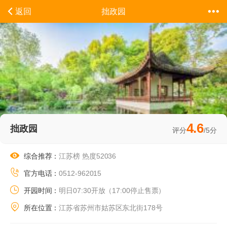
拙政园
返回
4.6
拙政园
评分
/5分
综合推荐：
江苏榜 热度52036
官方电话：
0512-962015
开园时间：
明日07:30开放（17:00停止售票）
所在位置：
江苏省苏州市姑苏区东北街178号