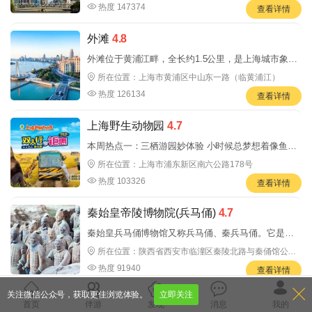
高的
热度 147374
查看详情
外滩
4.8
外滩位于黄浦江畔，全长约1.5公里，是上海城市象征
意义的景点，风格迥异的万国建筑群和浦江夜景是它
所在位置：上海市黄浦区中山东一路（临黄浦江）
的精
热度 126134
查看详情
上海野生动物园
4.7
本周热点一：三栖游园妙体验 小时候总梦想着像鱼儿
一样在大海里遨游，像猎豹一样在草原上奔跑，像鸟
所在位置：上海市浦东新区南六公路178号
儿一
热度 103326
查看详情
秦始皇帝陵博物院(兵马俑)
4.7
秦始皇兵马俑博物馆又称兵马俑、秦兵马俑。它是秦
始皇陵的陪葬坑，与秦始皇帝陵一同组成了：秦始皇
所在位置：陕西省西安市临潼区秦陵北路与秦俑馆公路
交叉口
帝陵博物
热度 91940
查看详情
关注微信公众号，获取更佳浏览体验。
立即关注
成都大熊猫繁育研究基地
4.6
首页
伴游
发现
消息
我的