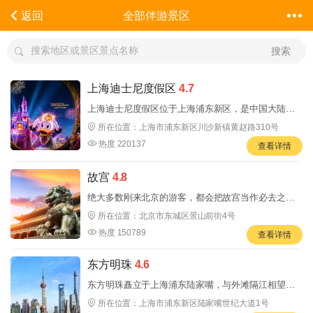
全部伴游景区
返回
搜索
上海迪士尼度假区
4.7
上海迪士尼度假区位于上海浦东新区，是中国大陆第
一个迪士尼度假区，你可以在此亲历许多迪士尼乐园
所在位置：上海市浦东新区川沙新镇黄赵路310号
的经
热度 220137
查看详情
故宫
4.8
绝大多数刚来北京的游客，都会把故宫当作必去之
处。故宫又称紫禁城，是明、清两代的皇宫，也是古
所在位置：北京市东城区景山前街4号
老中国的标
热度 150789
查看详情
东方明珠
4.6
东方明珠矗立于上海浦东陆家嘴，与外滩隔江相望，
是上海的标志性建筑。乘坐全透明观光电梯登上351米
所在位置：上海市浦东新区陆家嘴世纪大道1号