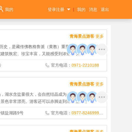
我的
登录注册
我的
消息
退出
|
青海景点游客
更多
年历史，是藏传佛教格鲁派（黄教）重要的寺院之一，还是
院建筑恢宏、珍宝丰富，又能感受到浓郁的宗教
号
官方电话：
0971-2210188
青海景点游客
更多
场，湖水含盐量很大，会自然结晶成为一片白色的湖面，将
，景色非常漂亮。游客还可以赤脚走到湖面上观看
镇盐湖路9号
官方电话：
0977-8246999,0977-8240129
青海景点游客
更多