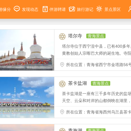
游缘分
发现动态
伴游聘请
旅行游记
景点景区
塔尔寺
青海景点
塔尔寺位于西宁湟中县，已有400多
黄教创始人宗喀巴大师的诞生地。寺
所在位置：青海省西宁市金塔路56
茶卡盐湖
青海景点
茶卡盐湖是一座有三千多年历史的盐
天空、云朵和对岸的山都倒映在湖里
所在位置：青海省海西州乌兰县茶卡
青海湖
青海景点