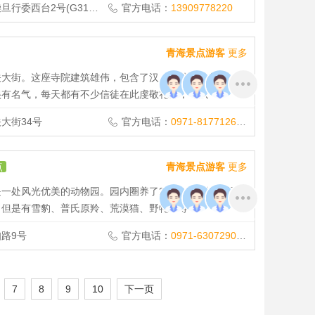
号(G315线900公里处)
官方电话：
13909778220
青海景点游客
更多
关大街。这座寺院建筑雄伟，包含了汉、藏等几种风格，是
很有名气，每天都有不少信徒在此虔敬礼拜，可以
大街34号
官方电话：
0971-8177126,0971-8170489
点
青海景点游客
更多
一处风光优美的动物园。园内圈养了200多种动物，虽然
，但是有雪豹、普氏原羚、荒漠猫、野牦牛等一
路9号
官方电话：
0971-6307290,0971-6146648,0971-4313100
7
8
9
10
下一页