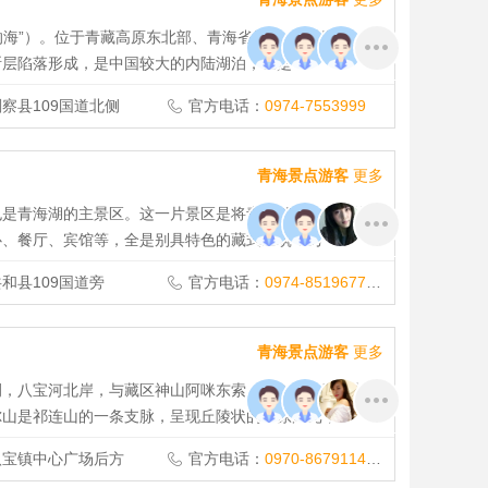
色的海”）。位于青藏高原东北部、青海省境内，由祁连山脉
断层陷落形成，是中国较大的内陆湖泊，也是
察县109国道北侧
官方电话：
0974-7553999
青海景点游客
更多
也是青海湖的主景区。这一片景区是将青海湖南侧的一块区
心、餐厅、宾馆等，全是别具特色的藏式建筑，另
和县109国道旁
官方电话：
0974-8519677,0971-8068826,0974-7553999
青海景点游客
更多
侧，八宝河北岸，与藏区神山阿咪东索（牛心山）隔河相
尔山是祁连山的一条支脉，呈现丘陵状的草原风光，
八宝镇中心广场后方
官方电话：
0970-8679114,0970-8676879