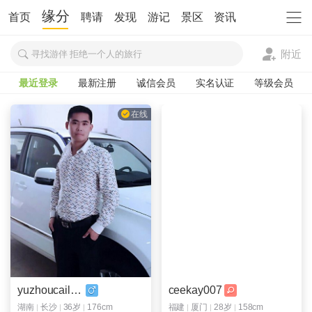
缘分
首页
聘请
发现
游记
景区
资讯
附近
寻找游伴 拒绝一个人的旅行
最近登录
最新注册
诚信会员
实名认证
等级会员
在线
在线
yuzhoucailian
ceekay007
湖南
长沙
36岁
176cm
福建
厦门
28岁
158cm