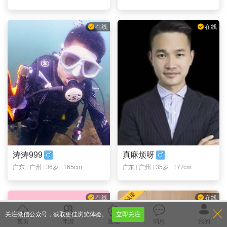
在线
在线
涛涛999
真麻烦呀
广东
广州
36岁
165cm
广东
广州
35岁
177cm
在线
在线
关注微信公众号，获取更佳浏览体验。
立即关注
首页
伴游
发现
消息
我的