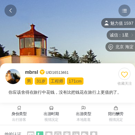
魅力值 1597
诚信：1星
北京
海淀
mbrsl
UID16513461
男
31岁
工程师
171cm
收藏关注
你应该舍得在旅行中花钱，没有比把钱花在旅行上更值的了。
身份类型
出游时期
出游类型
陪行酬劳
出行游客
视情况定
本地逛逛
视情况定
他的认证