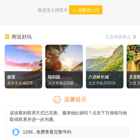
他还没上传照片
提醒他上传
附近好玩
北京伴游景点
故宫
颐和园
八达岭长城
北京
北京市东城区景山
北京市海淀区新建
北京市延庆区G6京
北京
前街4号
宫门路19号
藏高速58号出口
镇永
林
温馨提示
该游客的联系方式已完善。邀请他出游吗？点击下方按钮与他
取得联系并进一步沟通。
1206...免费查看完整号码