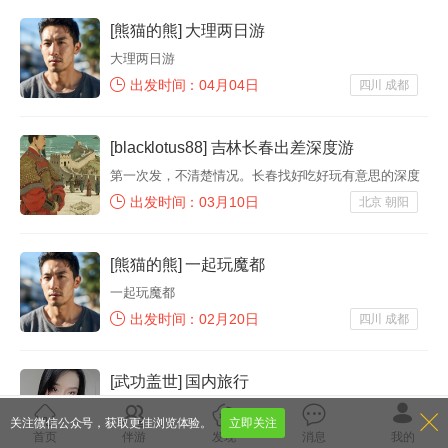
[熊猫的熊] 大理两日游
大理两日游
出发时间：04月04日
四川 成都
[blacklotus88] 吉林长春出差深度游
第一次发，不清楚情况。长春找好吃好玩有意思的深度
游
出发时间：03月10日
北京 朝阳
[熊猫的熊] 一起玩魔都
一起玩魔都
出发时间：02月20日
四川 成都
[武功盖世] 国内旅行
人好最好
关注微信公众号，获取更佳浏览体验。
立即关注
出发时间：11月01日
四川 成都
首页
伴游
发现
消息
我的