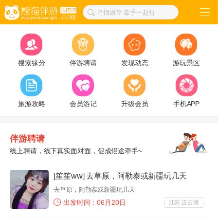
寻找游伴 牵手一起行
搜索缘分
伴游聘请
发现动态
游玩景区
旅游攻略
会员游记
升级会员
手机APP
伴游聘请
线上聘请，线下真实面对面，促成侣途牵手~
[笙笙ww] 去草原，阿勒泰或新疆玩几天
去草原，阿勒泰或新疆玩几天
出发时间：06月20日
江苏 连云港