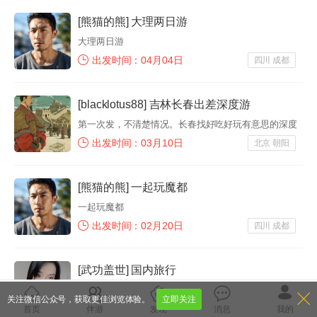
[熊猫的熊] 大理两日游
大理两日游
出发时间：04月04日
四川 成都
[blacklotus88] 吉林长春出差深度游
第一次发，不清楚情况。长春找好吃好玩有意思的深度
游
出发时间：03月10日
北京 朝阳
[熊猫的熊] 一起玩魔都
一起玩魔都
出发时间：02月20日
四川 成都
[武功盖世] 国内旅行
人好最好
关注微信公众号，获取更佳浏览体验。
立即关注
出发时间：11月01日
四川 成都
首页
伴游
发现
消息
我的