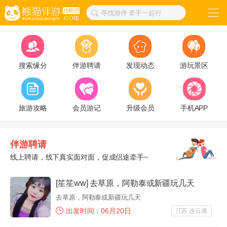
寻找游伴 牵手一起行
搜索缘分
伴游聘请
发现动态
游玩景区
旅游攻略
会员游记
升级会员
手机APP
伴游聘请
线上聘请，线下真实面对面，促成侣途牵手~
[笙笙ww] 去草原，阿勒泰或新疆玩几天
去草原，阿勒泰或新疆玩几天
出发时间：06月20日
江苏 连云港