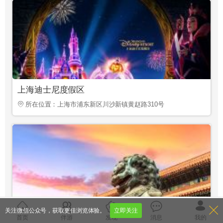
上海迪士尼度假区
所在位置：上海市浦东新区川沙新镇黄赵路310号
关注微信公众号，获取更佳浏览体验。
立即关注
故宫
首页
伴游
发现
消息
我的