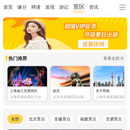
景区
首页
缘分
聘请
发现
游记
资讯
热门推荐
查看全部
上海迪士尼度假区
故宫
东方明珠
上海市浦东新区川沙新
北京市东城区景山前街
上海市浦东新区陆家
镇黄赵路310号
4号
世纪大道1号
全部
北京景点
安徽景点
福建景点
甘肃景点