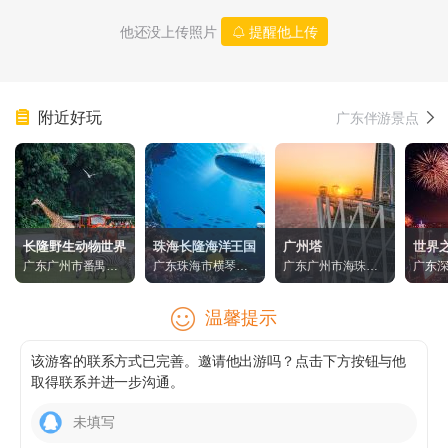
他还没上传照片
提醒他上传
附近好玩
广东伴游景点
长隆野生动物世界
珠海长隆海洋王国
广州塔
世界
广东广州市番禺区
广东珠海市横琴新
广东广州市海珠区
广东
大石镇105国道大石
区富祥湾珠海长隆
阅江西路222号
华侨
段593号
度假区内
9037
温馨提示
该游客的联系方式已完善。邀请他出游吗？点击下方按钮与他
取得联系并进一步沟通。
未填写