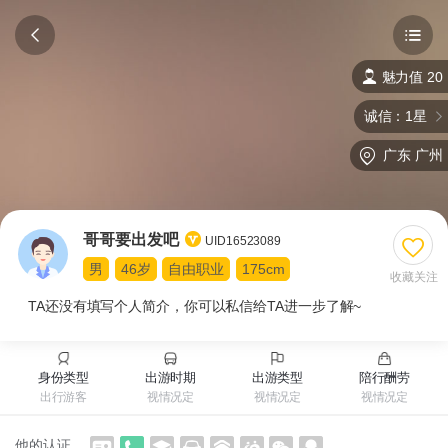
魅力值 20
诚信：1星
广东
广州
哥哥要出发吧
UID16523089
男
46岁
自由职业
175cm
收藏关注
TA还没有填写个人简介，你可以私信给TA进一步了解~
身份类型
出游时期
出游类型
陪行酬劳
出行游客
视情况定
视情况定
视情况定
他的认证