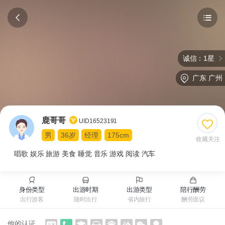
诚信：1星
广东
广州
鹿哥哥
UID16523191
男
36岁
经理
175cm
收藏关注
唱歌 娱乐 旅游 美食 睡觉 音乐 游戏 阅读 汽车
身份类型
出游时期
出游类型
陪行酬劳
出行游客
随时出行
省内旅行
酬劳面议
他的认证