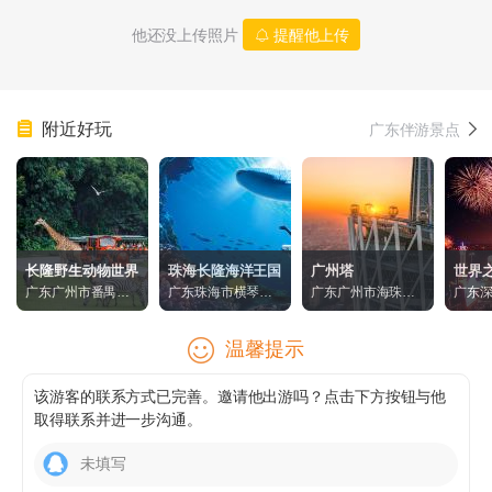
他还没上传照片
提醒他上传
附近好玩
广东伴游景点
长隆野生动物世界
珠海长隆海洋王国
广州塔
世界
广东广州市番禺区
广东珠海市横琴新
广东广州市海珠区
广东
大石镇105国道大石
区富祥湾珠海长隆
阅江西路222号
华侨
段593号
度假区内
9037
温馨提示
该游客的联系方式已完善。邀请他出游吗？点击下方按钮与他
取得联系并进一步沟通。
未填写