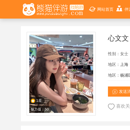
网站首页
伴
心文文
性别：女士
地区：
上海
地区：
杨浦
发送
1星
喜欢关
魅力值：50