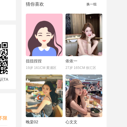
猜你喜欢
换一组
扭扭捏捏
依依一
19岁 161CM 黄浦区
27岁 165CM 徐汇区
识TA
不限
晚棠02
心文文