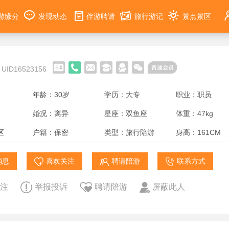
游缘分
发现动态
伴游聘请
旅行游记
景点景区
UID16523156
年龄：30岁
学历：大专
职业：职员
婚况：离异
星座：双鱼座
体重：47kg
区
户籍：保密
类型：旅行陪游
身高：161CM
消息
喜欢关注
聘请陪游
联系方式
注
举报投诉
聘请陪游
屏蔽此人