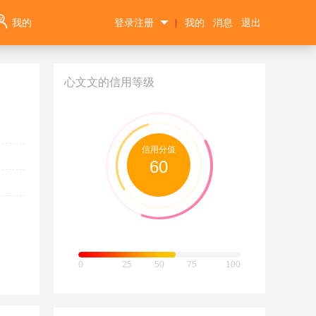
我的
登录注册
我的
消息
退出
|
心文文的信用等级
信用分值
60
0
25
50
75
100