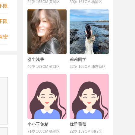
24岁 165CM 黄浦区
30岁 161CM 杨浦区
不限
不限
保密
凝尘浅香
莉莉同学
40岁 163CM 虹口区
22岁 165CM 浦东新区
小小玉兔精
优雅蔷薇
71岁 160CM 杨浦区
22岁 159CM 闵行区