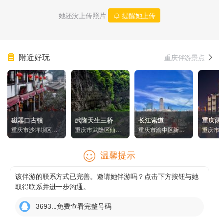
她还没上传照片
提醒她上传
附近好玩
重庆伴游景点
磁器口古镇
武隆天生三桥
长江索道
重庆
重庆市沙坪坝区磁
重庆市武隆区仙女
重庆市渝中区新华
重庆
器口古镇
山镇游客接待中心
路151号
洞旅
温馨提示
该伴游的联系方式已完善。邀请她伴游吗？点击下方按钮与她
取得联系并进一步沟通。
3693...免费查看完整号码