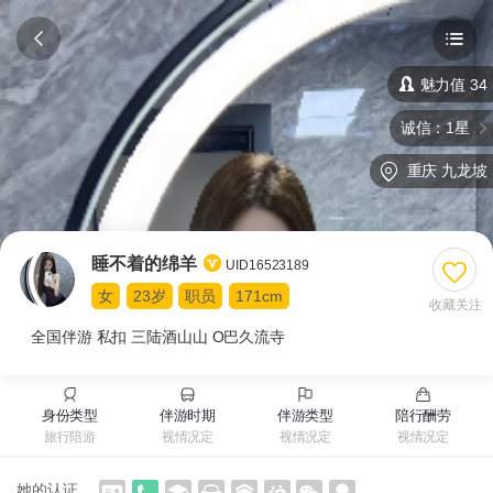
魅力值 34
诚信：1星
重庆
九龙坡
睡不着的绵羊
UID16523189
女
23岁
职员
171cm
收藏关注
全国伴游 私扣 三陆酒山山 O巴久流​‌‌寺
身份类型
伴游时期
伴游类型
陪行酬劳
旅行陪游
视情况定
视情况定
视情况定
她的认证