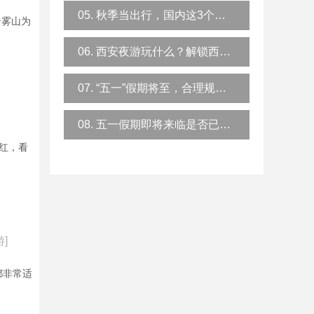
05. 秋季当出行，国内这3个秘境最值得去
云雾山为
06. 西安夜游玩什么？解锁西安夜游新玩法
07. “五一”假期将至，合理规划，安全防范牢记心中
08. 五一假期即将来临是否已经做好了出游的准备？
红，看
]
都非常适