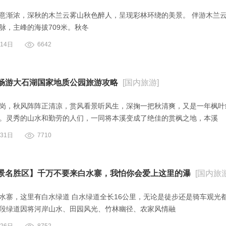
意渐浓，深秋的木兰云雾山秋色醉人，呈现彩林环绕的美景。 伴游木兰
脉，主峰的海拔709米。秋冬
14日
6642
畅游大石湖国家地质公园旅游攻略
[国内旅游]
岗，秋风阵阵正清凉，赏风看景听风生，深掬一把秋清爽，又是一年枫叶
。灵秀的山水和勤劳的人们，一同将本溪变成了绝佳的赏枫之地，本溪
31日
7710
景名胜区】千万不要来白水寨，我怕你会爱上这里的瀑
[国内旅游
水寨，这里有白水绿道 白水绿道全长16公里，无论是徒步还是骑车观光
段绿道因将河岸山水、田园风光、竹林幽径、农家风情融