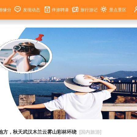
游缘分
发现动态
伴游聘请
旅行游记
景点景区
地方，秋天武汉木兰云雾山彩林环绕
[国内旅游]