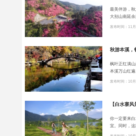
最美伴游，秋
大别山南延余
发布时间：11月
秋游本溪，
枫叶正红满山
本溪万山红遍
发布时间：10月
【白水寨风
你一定要来白
宜。同时，这