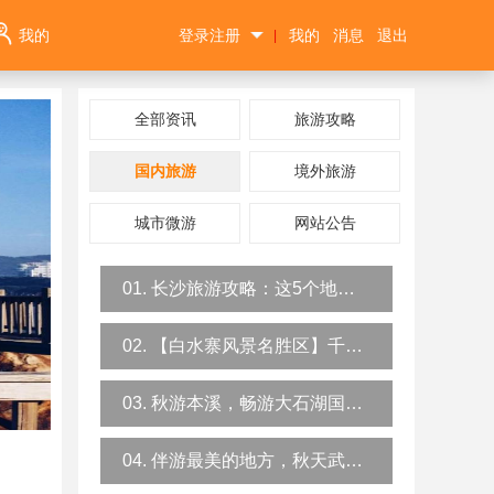
我的
登录注册
我的
消息
退出
|
全部资讯
旅游攻略
国内旅游
境外旅游
城市微游
网站公告
01. 长沙旅游攻略：这5个地方一定要去！
02. 【白水寨风景名胜区】千万不要来白水寨，我怕你会爱上这里的瀑
03. 秋游本溪，畅游大石湖国家地质公园旅游攻略
04. 伴游最美的地方，秋天武汉木兰云雾山彩林环绕