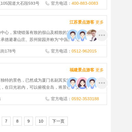
05国道大石段593号
官方电话：
400-883-0083
江苏景点游客
更多
为中心，萦绕错落有致的假山及精致的庭院建筑，花木并
承德避暑山庄、苏州留园并称为“中国四大名园”
街178号
官方电话：
0512-962015
福建景点游客
更多
其独特的景色，已然成为厦门名副其实的旅游名片。岛上有
点，在日光岩内，可以俯视全岛，将景色尽收眼底
屿
官方电话：
0592-3533188
7
8
9
10
下一页