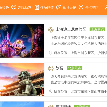
游缘分
发现动态
伴游聘请
旅行游记
景点景区
上海迪士尼度假区
上海景点
上海迪士尼度假区位于上海浦东新区
士尼乐园的经典项目，包括较大的迪
所在位置：上海市浦东新区川沙新镇
故宫
北京景点
绝大多数刚来北京的游客，都会把故
也是古老中国的标志和象征。当你置
所在位置：北京市东城区景山前街4
东方明珠
上海景点