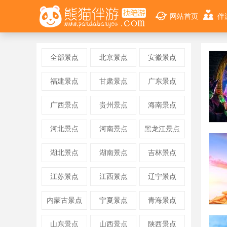
网站首页
伴
全部景点
北京景点
安徽景点
福建景点
甘肃景点
广东景点
广西景点
贵州景点
海南景点
河北景点
河南景点
黑龙江景点
湖北景点
湖南景点
吉林景点
江苏景点
江西景点
辽宁景点
内蒙古景点
宁夏景点
青海景点
山东景点
山西景点
陕西景点