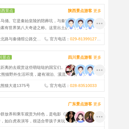
陕西景点
陕西景点游客
更多
兵马俑。它是秦始皇陵的陪葬坑，与秦始皇帝陵一同组成
俑素有世界第八大奇迹之称。这里出土的一千多个士
路与秦俑馆公路交叉口
官方电话：
029-81399127,029-81399001
川景点
四川景点游客
更多
近距离的去观赏这些萌哒哒的国宝们。基地位于成都市北
大熊猫野外生活环境，建有湖泊、溪流、竹林、草
猫大道1375号
官方电话：
028-83510033
广东景点游客
更多
种群放养和乘车观赏为特色，是电影《爸爸去哪儿》的拍摄
秀，如白虎表演等，很适合带孩子来玩，能简单了