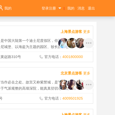
我的
登录注册
我的
消息
退出
|
上海景点游客
更多
，是中国大陆第一个迪士尼度假区，你可以在此亲历许多迪
士尼城堡、以海盗为主题的园区、较长的迪士
黄赵路310号
官方电话：
4001800000
北京景点游客
更多
宫当作必去之处。故宫又称紫禁城，是明、清两代的皇宫，
身于气派规整的高墙深院，能真真切切地感受到它
号
官方电话：
4009501925
上海景点游客
更多