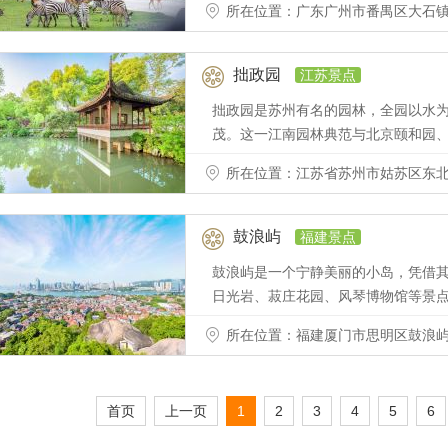
所在位置：广东广州市番禺区大石镇1
拙政园
江苏景点
拙政园是苏州有名的园林，全园以水
茂。这一江南园林典范与北京颐和园、
所在位置：江苏省苏州市姑苏区东北
鼓浪屿
福建景点
鼓浪屿是一个宁静美丽的小岛，凭借
日光岩、菽庄花园、风琴博物馆等景
所在位置：福建厦门市思明区鼓浪
首页
上一页
1
2
3
4
5
6