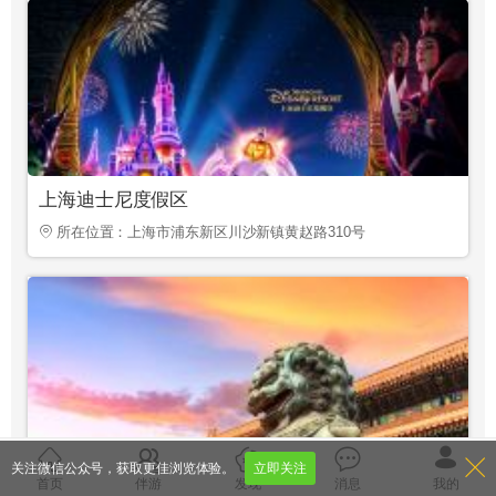
上海迪士尼度假区
所在位置：上海市浦东新区川沙新镇黄赵路310号
关注微信公众号，获取更佳浏览体验。
立即关注
故宫
首页
伴游
发现
消息
我的