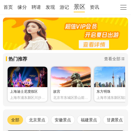
景区
首页
缘分
聘请
发现
游记
资讯
热门推荐
查看全部
上海迪士尼度假区
故宫
东方明珠
上海市浦东新区川沙新
北京市东城区景山前街
上海市浦东新区陆家
镇黄赵路310号
4号
世纪大道1号
全部
北京景点
安徽景点
福建景点
甘肃景点