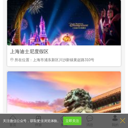
上海迪士尼度假区
所在位置：上海市浦东新区川沙新镇黄赵路310号
关注微信公众号，获取更佳浏览体验。
立即关注
故宫
首页
伴游
发现
消息
我的