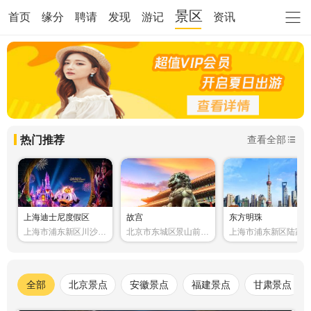
景区
首页
缘分
聘请
发现
游记
资讯
热门推荐
查看全部
上海迪士尼度假区
故宫
东方明珠
上海市浦东新区川沙新
北京市东城区景山前街
上海市浦东新区陆家
镇黄赵路310号
4号
世纪大道1号
全部
北京景点
安徽景点
福建景点
甘肃景点